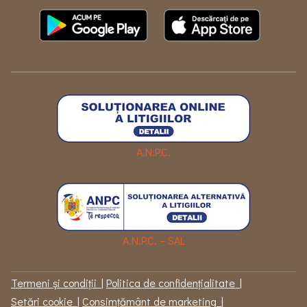
A.N.P.C.
A.N.P.C. – SAL
Termeni și condiții
|
Politica de confidențialitate
|
Setări cookie
|
Consimțământ de marketing
|