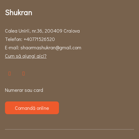
Shukran
Calea Unirii, nr.36, 200409 Craiova
Telefon:
+40771526520
E-mail:
shaormashukran@gmail.com
Cum să ajungi aici?
Numerar sau card
Comandă online